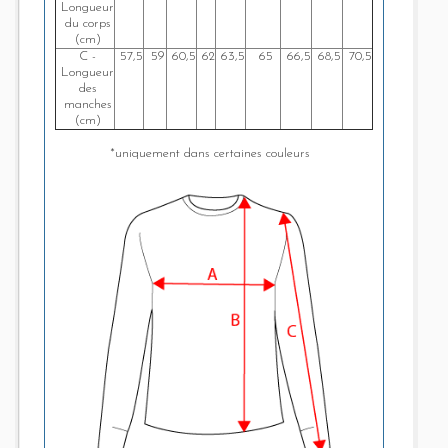
Longueur
du corps
(cm)
C -
57,5
59
60,5
62
63,5
65
66,5
68,5
70,5
Longueur
des
manches
(cm)
*uniquement dans certaines couleurs