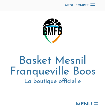
MENU COMPTE
Accueil
Site Web du club
Facebook
Se connecter
Panier (
vide
)
Basket Mesnil
Franqueville Boos
La boutique officielle
MENU