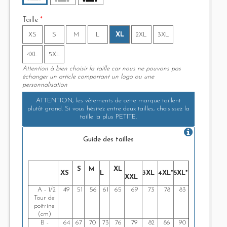
Taille
*
XS
S
M
L
XL
2XL
3XL
4XL
5XL
Attention à bien choisir la taille car nous ne pouvons pas
échanger un article comportant un logo ou une
personnalisation
ATTENTION, les vêtements de cette marque taillent
plutôt grand. Si vous hésitez entre deux tailles, choisissez la
taille la plus PETITE.
Guide des tailles
S
M
XL
XS
L
3XL
4XL*
5XL*
XXL
A - 1/2
49
51
56
61
65
69
73
78
83
Tour de
poitrine
(cm)
B -
64
67
70
73
76
79
82
86
90