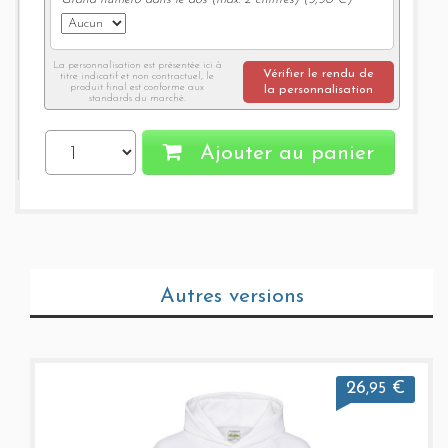
La personnalisation est présentée ici à
Vérifier le rendu de
titre indicatif et non contractuel, le
produit final est conforme aux
la personnalisation
standards du marché.
Ajouter au panier
Autres versions
26
€
,95