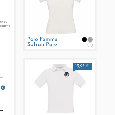
eté au
laquette
Polo Femme
Safran Pure
19
€
,95
ger