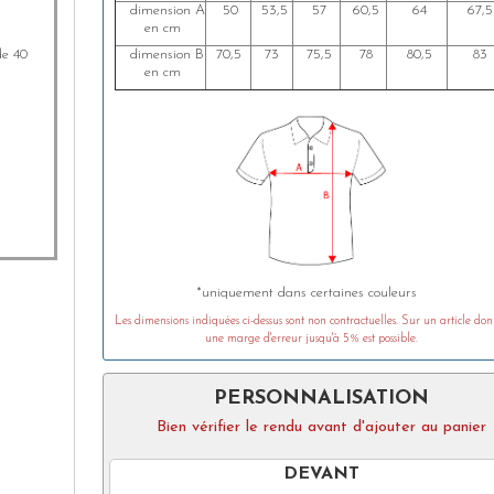
dimension A
50
53,5
57
60,5
64
67,5
en cm
de 40
dimension B
70,5
73
75,5
78
80,5
83
en cm
*uniquement dans certaines couleurs
Les dimensions indiquées ci-dessus sont non contractuelles. Sur un article don
une marge d'erreur jusqu'à 5% est possible.
PERSONNALISATION
Bien vérifier le rendu avant d'ajouter au panier
DEVANT