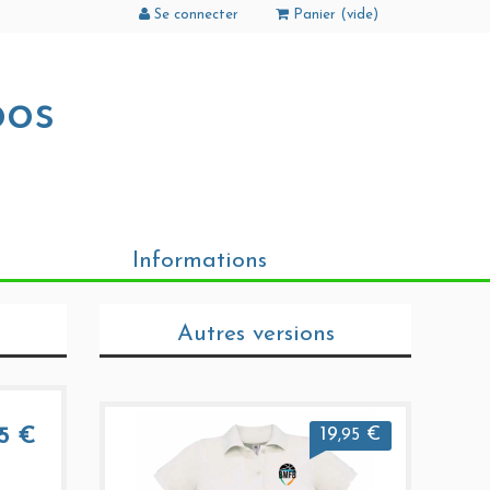
Se connecter
Panier (
vide
)
oos
Informations
Autres versions
19
€
95 €
,95