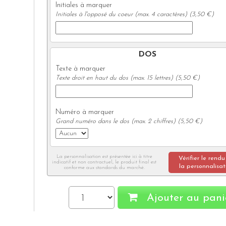
Initiales à marquer
Initiales à l'opposé du coeur (max. 4 caractères) (3,50 €)
DOS
Texte à marquer
Texte droit en haut du dos (max. 15 lettres) (5,50 €)
Numéro à marquer
Grand numéro dans le dos (max. 2 chiffres) (5,50 €)
La personnalisation est présentée ici à titre
Vérifier le rendu
indicatif et non contractuel, le produit final est
la personnalisat
conforme aux standards du marché.
Ajouter au pani