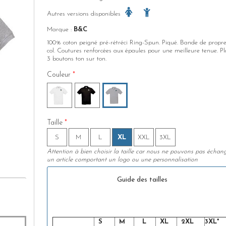
Autres versions disponibles
Marque :
B&C
100% coton peigné pré-rétréci Ring-Spun. Piqué. Bande de propr
col. Coutures renforcées aux épaules pour une meilleure tenue. P
3 boutons ton sur ton.
Couleur
*
Taille
*
S
M
L
XL
XXL
3XL
Attention à bien choisir la taille car nous ne pouvons pas échan
un article comportant un logo ou une personnalisation
Guide des tailles
S
M
L
XL
2XL
3XL*